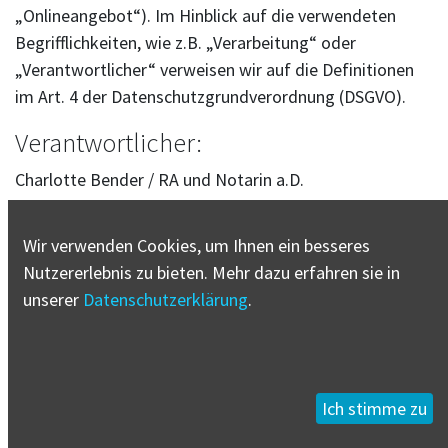
„Onlineangebot“). Im Hinblick auf die verwendeten
Begrifflichkeiten, wie z.B. „Verarbeitung“ oder
„Verantwortlicher“ verweisen wir auf die Definitionen
im Art. 4 der Datenschutzgrundverordnung (DSGVO).
Verantwortlicher:
Charlotte Bender / RA und Notarin a.D.
Dornwegshöherstr. 6
64367 Mühltal, Germany
Wir verwenden Cookies, um Ihnen ein besseres
E-Mailadresse: info@kanzlei-ch-bender.de
Nutzererlebnis zu bieten. Mehr dazu erfahren sie in
Geschäftsführer/ Inhaber: Charlotte Bender
unserer
Datenschutzerklärung
.
Link zum Impressum:
https://www.notarin-
bender.de/impressum/
Arten der verarbeiteten Daten:
Ich stimme zu
- Bestandsdaten (z.B., Namen, Adressen).